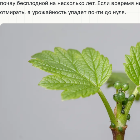
почву бесплодной на несколько лет. Если вовремя н
отмирать, а урожайность упадет почти до нуля.