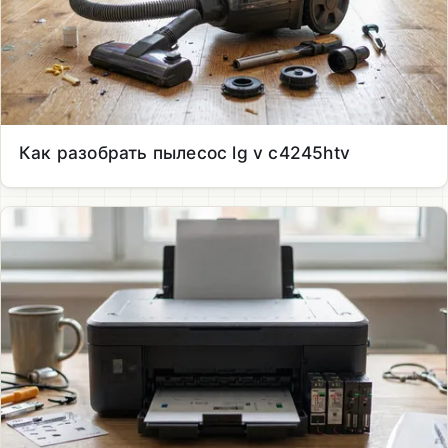
Как разобрать пылесос lg v c4245htv