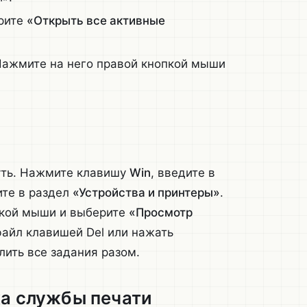
ерите
«Открыть все активные
Нажмите на него правой кнопкой мыши
путь. Нажмите клавишу
Win
, введите в
ите в раздел
«Устройства и принтеры»
.
пкой мыши и выберите
«Просмотр
файл клавишей Del или нажать
алить все задания разом.
ка службы печати