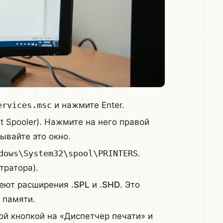
ervices.msc
и нажмите Enter.
nt Spooler). Нажмите на него правой
рывайте это окно.
dows\System32\spool\PRINTERS
.
тратора).
имеют расширения
.SPL
и
.SHD
. Это
 памяти.
ой кнопкой на «Диспетчер печати» и