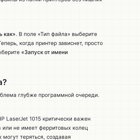
.
ь как»
. В поле «Тип файла» выберите
 Теперь, когда принтер зависнет, просто
выберите
«Запуск от имени
а?
роблема глубже программной очереди.
P LaserJet 1015 критически важен
в или не имеет ферритовых колец
 могут теряться, создавая