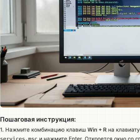
Пошаговая инструкция:
1. Нажмите комбинацию клавиш
Win + R
на клавиату
services.msc
и нажмите Enter. Откроется окно со 