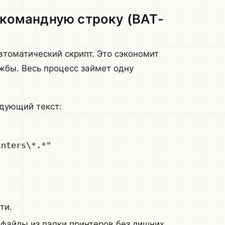
 командную строку (BAT-
втоматический скрипт. Это сэкономит
ужбы. Весь процесс займет одну
едующий текст:
nters\*.*"

ти.
файлы из папки принтеров без лишних