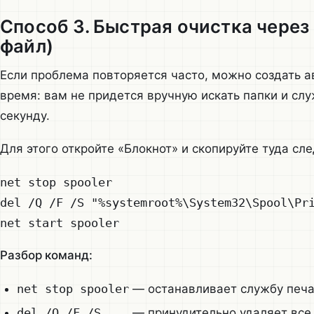
Способ 3. Быстрая очистка через
файл)
Если проблема повторяется часто, можно создать а
время: вам не придется вручную искать папки и сл
секунду.
Для этого откройте «Блокнот» и скопируйте туда сл
net stop spooler

del /Q /F /S "%systemroot%\System32\Spool\Pri
Разбор команд:
net stop spooler
— останавливает службу печа
del /Q /F /S ...
— принудительно удаляет все 