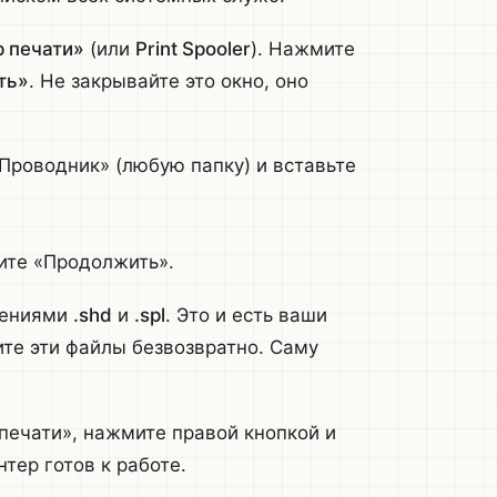
 печати»
(или
Print Spooler
). Нажмите
ть»
. Не закрывайте это окно, оно
«Проводник» (любую папку) и вставьте
ите «Продолжить».
рениями
.shd
и
.spl
. Это и есть ваши
лите эти файлы безвозвратно. Саму
 печати», нажмите правой кнопкой и
нтер готов к работе.