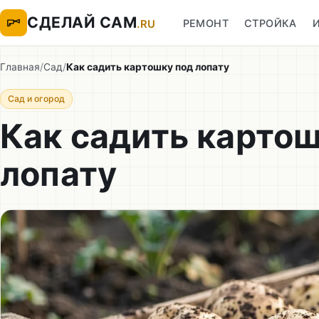
СДЕЛАЙ САМ
РЕМОНТ
СТРОЙКА
.RU
Главная
/
Сад
/
Как садить картошку под лопату
Сад и огород
Как садить картош
лопату