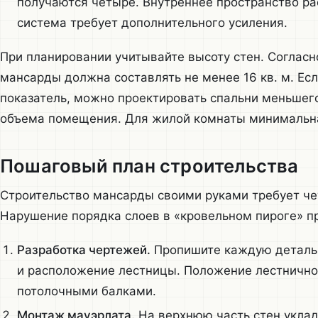
получаются четыре. Внутреннее пространство ра
система требует дополнительного усиления.
При планировании учитывайте высоту стен. Согласн
мансарды должна составлять не менее 16 кв. м. Ес
показатель, можно проектировать спальни меньшег
объема помещения. Для жилой комнаты минимальная
Пошаговый план строительства
Строительство мансарды своими руками требует че
Нарушение порядка слоев в «кровельном пироге» пр
Разработка чертежей.
Пропишите каждую деталь,
и расположение лестницы. Положение лестнично
потолочными балками.
Монтаж мауэрлата.
На верхнюю часть стен уклад