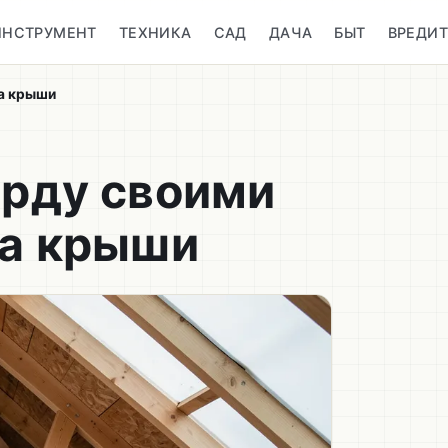
ИНСТРУМЕНТ
ТЕХНИКА
САД
ДАЧА
БЫТ
ВРЕДИ
па крыши
арду своими
па крыши