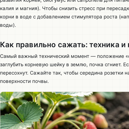
развития корней, биогумус или сапропель для питан
калия и магния). Чтобы снизить стресс при переса
корни в воде с добавлением стимулятора роста (нап
воды).
Как правильно сажать: техника и
Самый важный технический момент — положение «се
заглубить корневую шейку в землю, почка сгниет. Е
пересохнут. Сажайте так, чтобы середина розетки н
поверхности почвы.