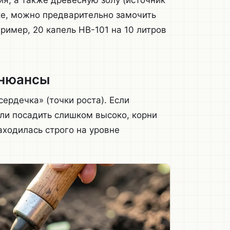
ия, а также древесную золу (источник
дке, можно предварительно замочить
ример, 20 капель HB-101 на 10 литров
 нюансы
рдечка» (точки роста). Если
сли посадить слишком высоко, корни
аходилась строго на уровне