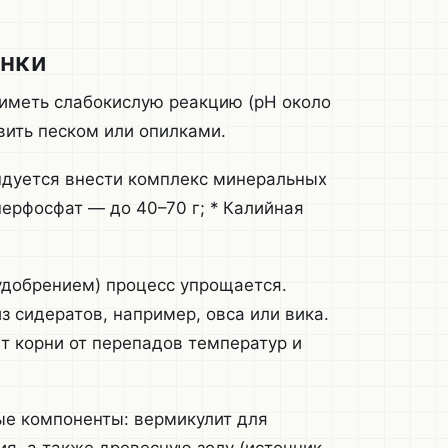
унки
иметь слабокислую реакцию (pH около
вить песком или опилками.
ндуется внести комплекс минеральных
перфосфат — до 40–70 г; * Калийная
удобрением) процесс упрощается.
 сидератов, например, овса или вика.
т корни от перепадов температур и
ые компоненты: вермикулит для