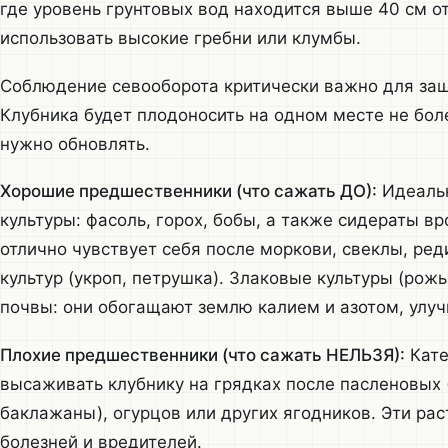
где уровень грунтовых вод находится выше 40 см от
использовать высокие гребни или клумбы.
Соблюдение севооборота критически важно для защ
Клубника будет плодоносить на одном месте не боле
нужно обновлять.
Хорошие предшественники (что сажать ДО):
Идеальн
культуры: фасоль, горох, бобы, а также сидераты в
отлично чувствует себя после моркови, свеклы, ред
культур (укроп, петрушка). Злаковые культуры (рож
почвы: они обогащают землю калием и азотом, улу
Плохие предшественники (что сажать НЕЛЬЗЯ):
Кате
высаживать клубнику на грядках после пасленовых 
баклажаны), огурцов или других ягодников. Эти р
болезней и вредителей.