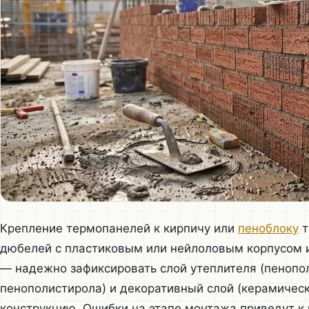
Крепление термопанелей к кирпичу или
пеноблоку
т
дюбелей с пластиковым или нейлоловым корпусом и
— надежно зафиксировать слой утеплителя (пенопо
пенополистирола) и декоративный слой (керамическ
конструкцию. Ошибки на этапе монтажа приведут к