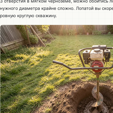
3 отверстия в мягком черноземе, можно обойтись ло
нужного диаметра крайне сложно. Лопатой вы скор
ровную круглую скважину.