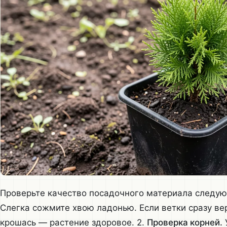
Проверьте качество посадочного материала следую
Слегка сожмите хвою ладонью. Если ветки сразу ве
крошась — растение здоровое. 2.
Проверка корней.