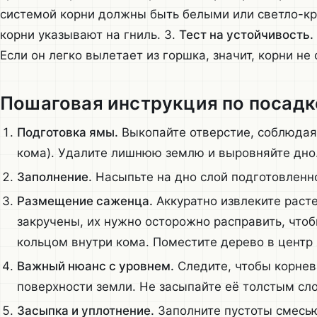
системой корни должны быть белыми или светло-к
корни указывают на гниль. 3.
Тест на устойчивость.
Если он легко вылетает из горшка, значит, корни не
Пошаговая инструкция по посадк
Подготовка ямы.
Выкопайте отверстие, соблюдая
кома). Удалите лишнюю землю и выровняйте дно
Заполнение.
Насыпьте на дно слой подготовленно
Размещение саженца.
Аккуратно извлеките расте
закручены, их нужно осторожно расправить, чтобы
кольцом внутри кома. Поместите дерево в центр
Важный нюанс с уровнем.
Следите, чтобы корнев
поверхности земли. Не засыпайте её толстым сло
Засыпка и уплотнение.
Заполните пустоты смесью