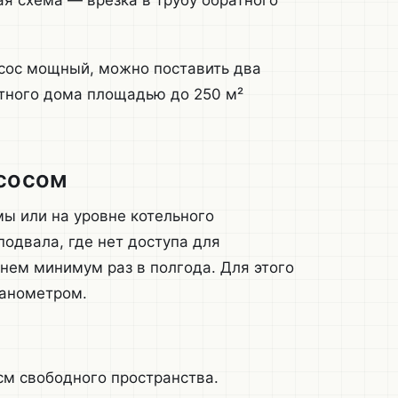
я схема — врезка в трубу обратного
асос мощный, можно поставить два
астного дома площадью до 250 м²
асосом
мы или на уровне котельного
подвала, где нет доступа для
нем минимум раз в полгода. Для этого
манометром.
см свободного пространства.